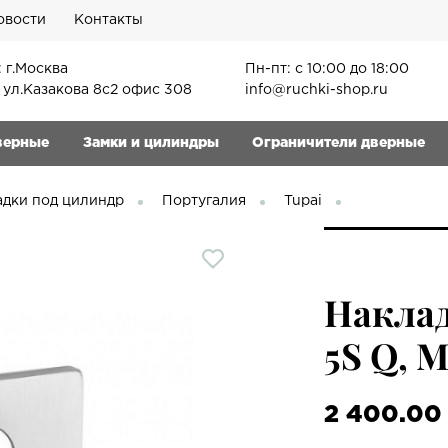
овости
Контакты
 г.Москва
Пн-пт: с 10:00 до 18:00
, ул.Казакова 8с2 офис 308
info@ruchki-shop.ru
верные
Замки и цилиндры
Ограничители дверные
адки под цилиндр
Португалия
Tupai
Наклад
5S Q, 
2 400.00 