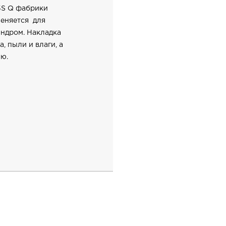
5S Q фабрики
меняется для
индром. Накладка
, пыли и влаги, а
ю.