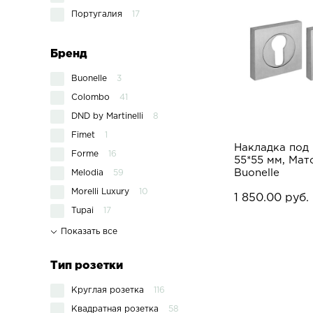
Португалия
17
Бренд
Buonelle
3
Colombo
41
DND by Martinelli
8
Fimet
1
Накладка под
Forme
16
55*55 мм, Мат
Buonelle
Melodia
59
Morelli Luxury
10
1 850.00 руб.
Tupai
17
Показать все
Тип розетки
Круглая розетка
116
Квадратная розетка
58