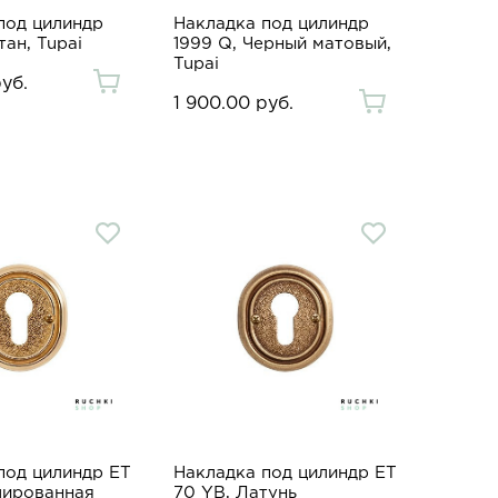
под цилиндр
Накладка под цилиндр
тан, Tupai
1999 Q, Черный матовый,
Tupai
руб.
1 900.00 руб.
под цилиндр ET
Накладка под цилиндр ET
лированная
70 YB, Латунь