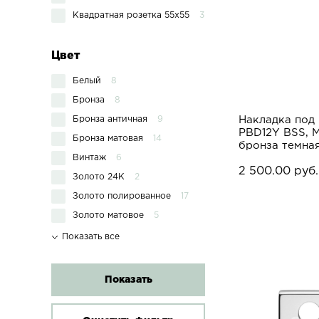
Квадратная розетка 55х55
3
Цвет
Белый
8
Бронза
8
Бронза античная
9
Накладка под
PBD12Y BSS, 
Бронза матовая
14
бронза темна
Винтаж
6
2 500.00 руб.
Золото 24К
2
Золото полированное
17
Золото матовое
5
Показать все