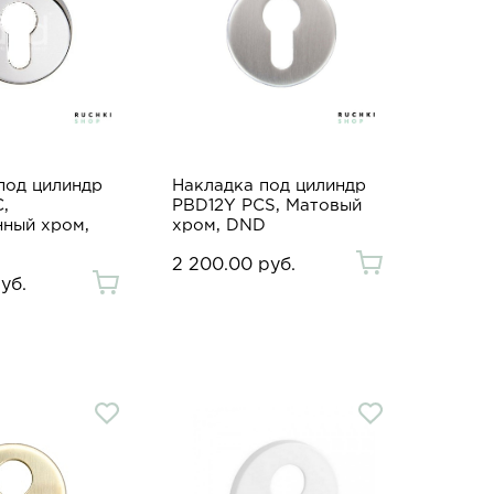
под цилиндр
Накладка под цилиндр
,
PBD12Y PCS, Матовый
ный хром,
хром, DND
2 200.00 руб.
уб.