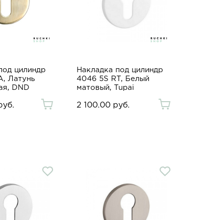
под цилиндр
Накладка под цилиндр
, Латунь
4046 5S RT, Белый
ая, DND
матовый, Tupai
руб.
2 100.00 руб.