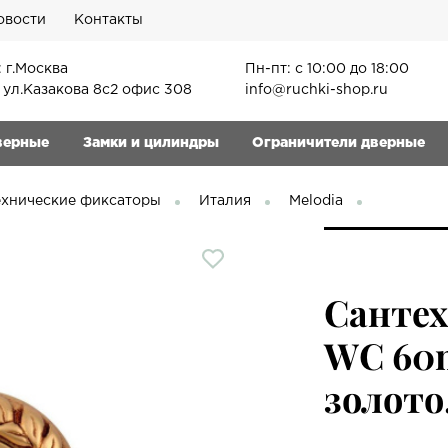
овости
Контакты
 г.Москва
Пн-пт: с 10:00 до 18:00
, ул.Казакова 8с2 офис 308
info@ruchki-shop.ru
верные
Замки и цилиндры
Ограничители дверные
ехнические фиксаторы
Италия
Melodia
Санте
WC 60
золото