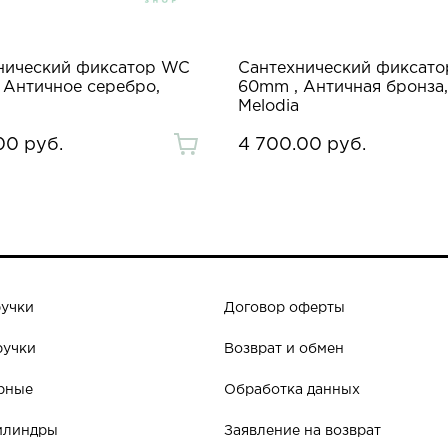
нический фиксатор WC
Сантехнический фиксат
 Античное серебро,
60mm , Античная бронза,
Melodia
00 руб.
4 700.00 руб.
ручки
Договор оферты
ручки
Возврат и обмен
рные
Обработка данных
илиндры
Заявление на возврат