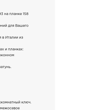
93 на планке 158
ений для Вашего
я в Италии из
ах и планках:
 оконном
атунь.
жкомнатный ключ.
 межосевое