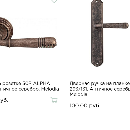
а розетке 50P ALPHA
Дверная ручка на планк
нтичное серебро, Melodia
293/131, Античное сереб
Melodia
уб.
100.00 руб.