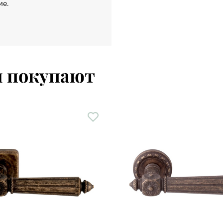
ие.
м покупают