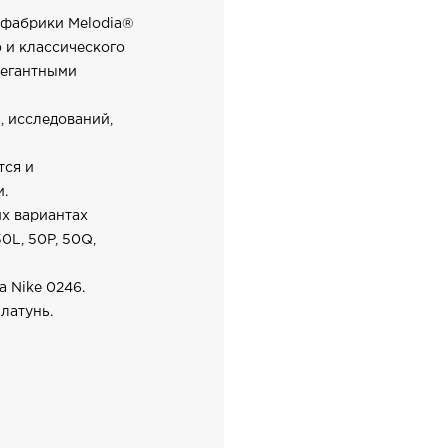
s фабрики Melodia®
 и классического
легантными
, исследований,
тся и
и.
их вариантах
50L, 50P, 50Q,
 Nike 0246.
латунь.