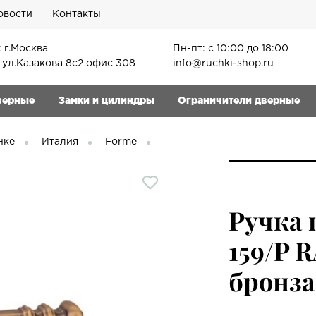
овости
Контакты
 г.Москва
Пн-пт: с 10:00 до 18:00
, ул.Казакова 8с2 офис 308
info@ruchki-shop.ru
верные
Замки и цилиндры
Ограничители дверные
нке
Италия
Forme
Ручка 
159/P 
бронза