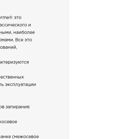
orme® это
ассического и
ными, наиболее
мами. Все это
ований,
актеризуются
чественных
ть эксплуатации
ов запирания:
жосевое
ланке (межосевое