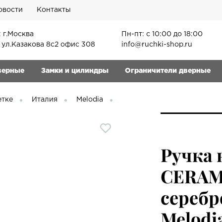
овости
Контакты
 г.Москва
Пн-пт: с 10:00 до 18:00
, ул.Казакова 8с2 офис 308
info@ruchki-shop.ru
верные
Замки и цилиндры
Ограничители дверные
етке
Италия
Melodia
Ручка 
CERAMI
серебр
Melodi