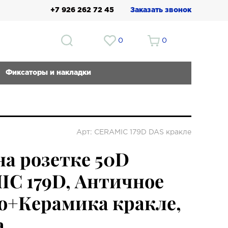
+7 926 262 72 45
Заказать звонок
0
0
Фиксаторы и накладки
Арт: CERAMIC 179D DAS кракле
на розетке 50D
C 179D, Античное
о+Керамика кракле,
a