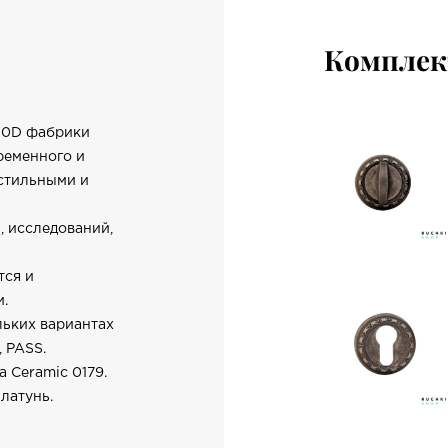
Компле
 50D фабрики
ременного и
 стильными и
, исследований,
тся и
и.
льких вариантах
, PASS.
 Ceramic 0179.
латунь.