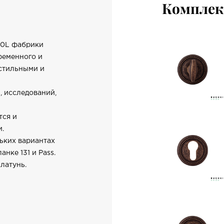
Компле
 50L фабрики
ременного и
 стильными и
, исследований,
тся и
и.
льких вариантах
анке 131 и Pass.
латунь.