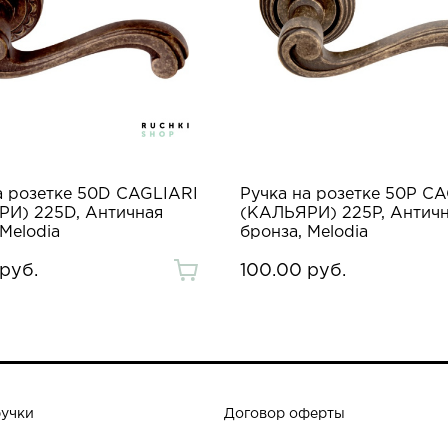
а розетке 50D CAGLIARI
Ручка на розетке 50P C
И) 225D, Античная
(КАЛЬЯРИ) 225P, Антич
 Melodia
бронза, Melodia
руб.
100.00 руб.
ручки
Договор оферты