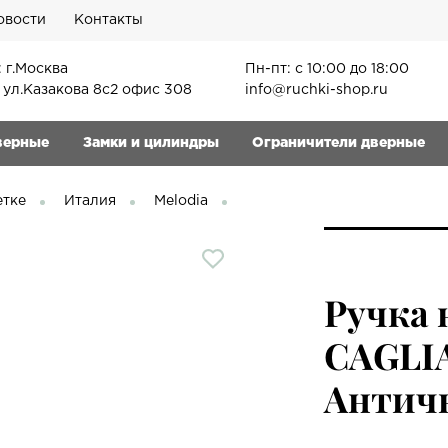
овости
Контакты
 г.Москва
Пн-пт: с 10:00 до 18:00
, ул.Казакова 8с2 офис 308
info@ruchki-shop.ru
верные
Замки и цилиндры
Ограничители дверные
етке
Италия
Melodia
Ручка 
CAGLIA
Античн