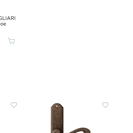
GLIARI
ное