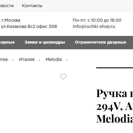
овости
Контакты
 г.Москва
Пн-пт: с 10:00 до 18:00
, ул.Казакова 8с2 офис 308
info@ruchki-shop.ru
верные
Замки и цилиндры
Ограничители дверные
етке
Италия
Melodia
Ручка 
294V, 
Melodi