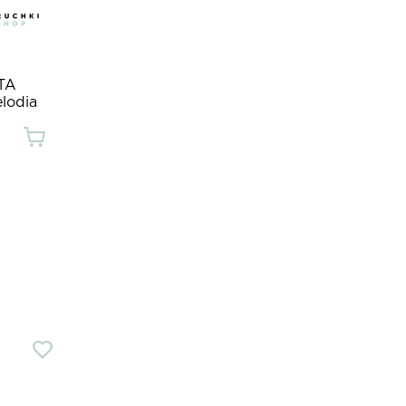
TA
lodia