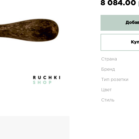
8 084.00 
Добав
Куп
Страна
Бренд
Тип розетки
Цвет
Стиль