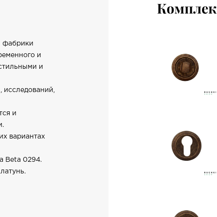
Компле
V фабрики
ременного и
 стильными и
, исследований,
тся и
и.
их вариантах
 Beta 0294.
латунь.