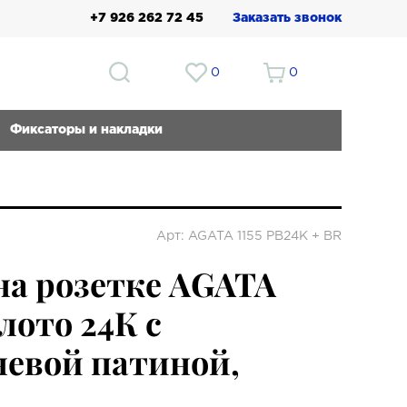
+7 926 262 72 45
Заказать звонок
0
0
Фиксаторы и накладки
Арт: AGATA 1155 PB24K + BR
на розетке AGATA
олото 24К с
евой патиной,