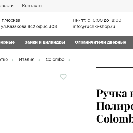
овости
Контакты
 г.Москва
Пн-пт: с 10:00 до 18:00
, ул.Казакова 8с2 офис 308
info@ruchki-shop.ru
верные
Замки и цилиндры
Ограничители дверные
етке
Италия
Colombo
Ручка 
Полир
Colom