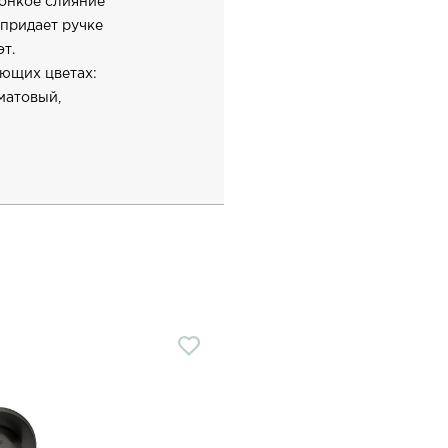
онкое слияние
 придает ручке
т.
ующих цветах:
матовый,