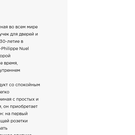
ная во всем мире
учек для дверей и
30-летие в
Philippe Nuel
торой
е время,
нутреннем
одукт со спокойным
егко
иная с простых и
, он приобретает
н: на первый
ющей розетки
вать