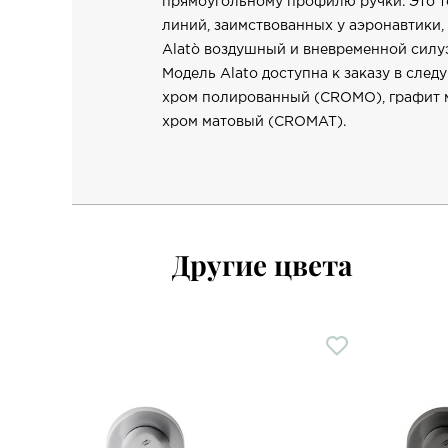
прямоугольному профилю ручки. Это т
линий, заимствованных у аэронавтики,
Alatò воздушный и вневременной силуэ
Модель Alato доступна к заказу в след
хром полированный (CROMO), графит 
хром матовый (CROMAT).
Другие цвета