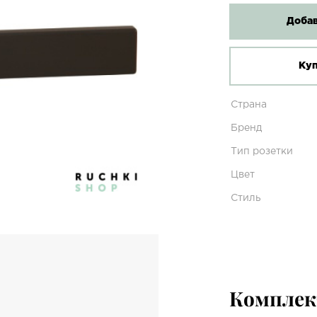
Добав
Куп
Страна
Бренд
Тип розетки
Цвет
Стиль
Компле