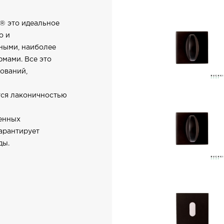
® это идеальное
о и
ными, наиболее
мами. Все это
ований,
ся лаконичностью
менных
арантирует
ды.