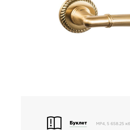
Буклет
MP4, 5 658.25 к