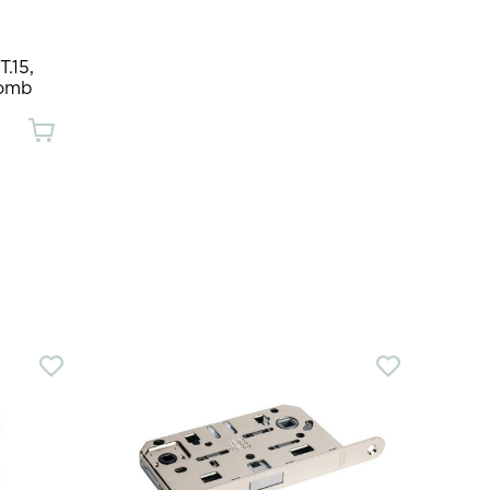
.15,
lomb