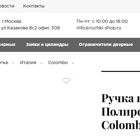
овости
Контакты
 г.Москва
Пн-пт: с 10:00 до 18:00
, ул.Казакова 8с2 офис 308
info@ruchki-shop.ru
верные
Замки и цилиндры
Ограничители дверные
етке
Италия
Colombo
Ручка 
Полир
Colom