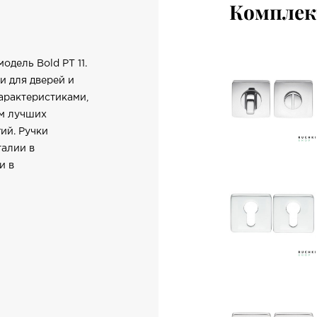
Компле
одель Bold PT 11.
и для дверей и
арактеристиками,
ем лучших
ий. Ручки
талии в
и в