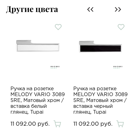
Другие цвета
Ручка на розетке
Ручка на розетке
9
MELODY VARIO 3089
MELODY VARIO 3089
5RE, Матовый хром /
5RE, Матовый хром /
i
вставка белый
вставка черный
глянец, Tupai
глянец, Tupai
11 092.00 руб.
11 092.00 руб.