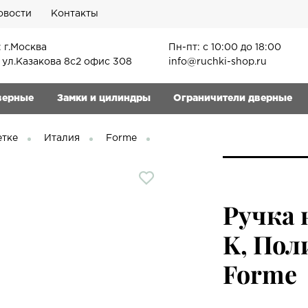
овости
Контакты
 г.Москва
Пн-пт: с 10:00 до 18:00
, ул.Казакова 8с2 офис 308
info@ruchki-shop.ru
верные
Замки и цилиндры
Ограничители дверные
етке
Италия
Forme
Ручка 
K, Пол
Forme