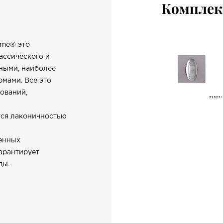
Компле
rme® это
ассического и
ными, наиболее
мами. Все это
ований,
ся лаконичностью
менных
арантирует
ды.