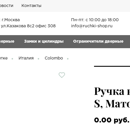
овости
Контакты
 г.Москва
Пн-пт: с 10:00 до 18:00
, ул.Казакова 8с2 офис 308
info@ruchki-shop.ru
верные
Замки и цилиндры
Ограничители дверные
етке
Италия
Colombo
Ручка 
S, Мат
0.00 руб.