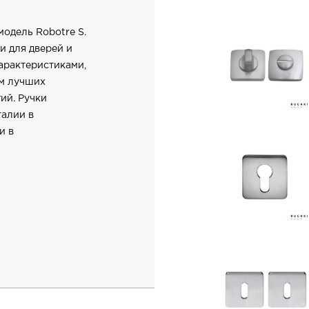
модель Robotre S.
и для дверей и
арактеристиками,
ем лучших
ий. Ручки
талии в
и в