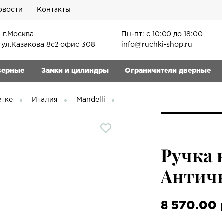
овости
Контакты
 г.Москва
Пн-пт: с 10:00 до 18:00
, ул.Казакова 8с2 офис 308
info@ruchki-shop.ru
верные
Замки и цилиндры
Ограничители дверные
етке
Италия
Mandelli
Ручка 
Античн
8 570.00 