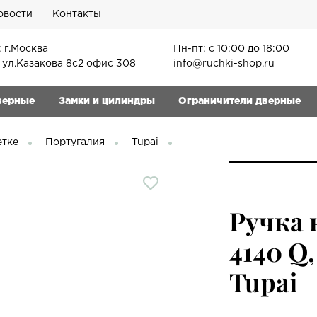
овости
Контакты
 г.Москва
Пн-пт: с 10:00 до 18:00
, ул.Казакова 8с2 офис 308
info@ruchki-shop.ru
верные
Замки и цилиндры
Ограничители дверные
етке
Португалия
Tupai
Ручка 
4140 Q
Tupai