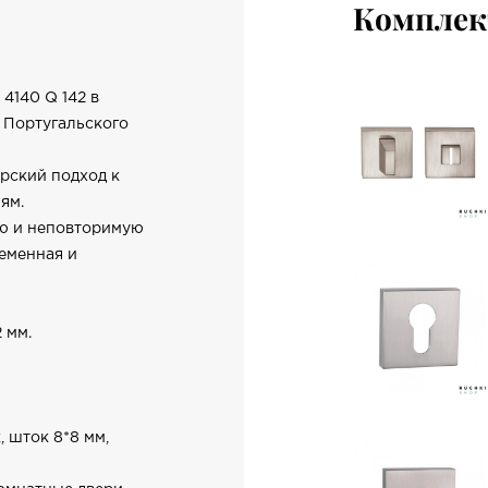
Компле
4140 Q 142 в
 Португальского
рский подход к
ям.
ую и неповторимую
еменная и
 мм.
, шток 8*8 мм,