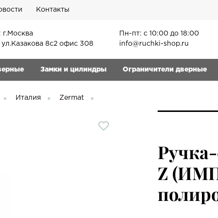
овости
Контакты
 г.Москва
Пн-пт: с 10:00 до 18:00
, ул.Казакова 8с2 офис 308
info@ruchki-shop.ru
верные
Замки и цилиндры
Ограничители дверные
Италия
Zermat
Ручка-
Z (ИМП
полиро