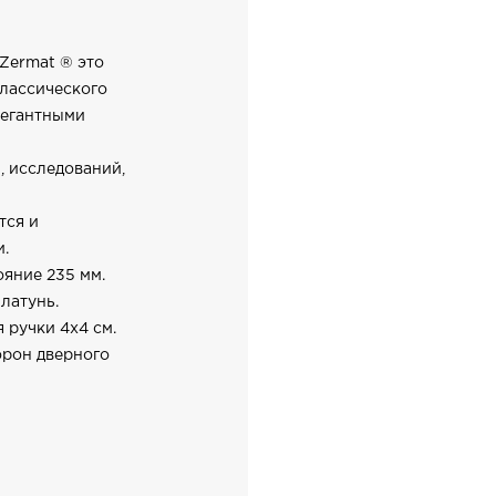
Zermat ® это
классического
легантными
, исследований,
тся и
и.
яние 235 мм.
латунь.
 ручки 4х4 см.
орон дверного