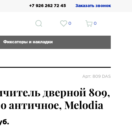
+7 926 262 72 45
Заказать звонок
0
0
Фиксаторы и накладки
Арт: 809 DAS
читель дверной 809,
о античное, Melodia
уб.