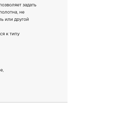
позволяет задать
олотна, не
ль или другой
ся к типу
е,