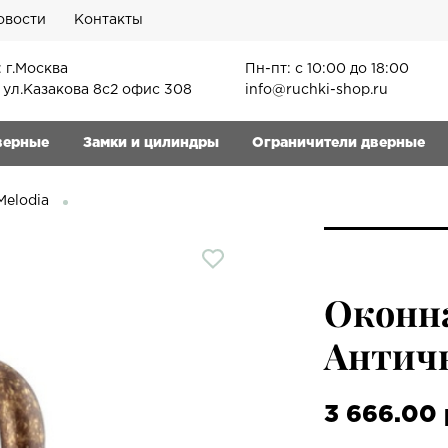
овости
Контакты
 г.Москва
Пн-пт: с 10:00 до 18:00
, ул.Казакова 8с2 офис 308
info@ruchki-shop.ru
верные
Замки и цилиндры
Ограничители дверные
Melodia
Оконна
Античн
3 666.00 