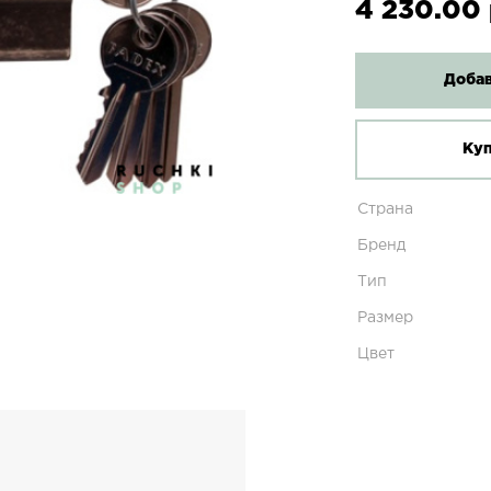
4 230.00 
Добав
Куп
Страна
Бренд
Тип
Размер
Цвет