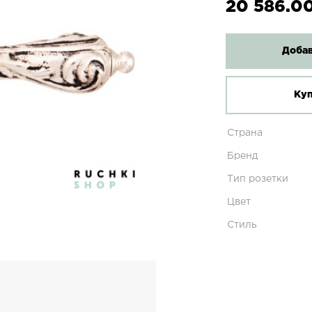
20 586.00
Добав
Куп
Страна
Бренд
Тип розетки
Цвет
Стиль