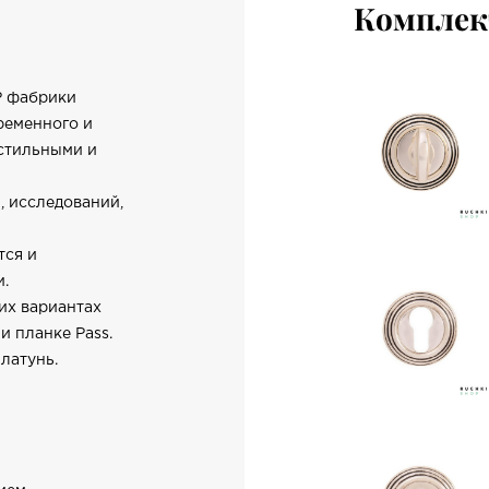
Компле
0P фабрики
ременного и
 стильными и
, исследований,
тся и
и.
их вариантах
и планке Pass.
латунь.