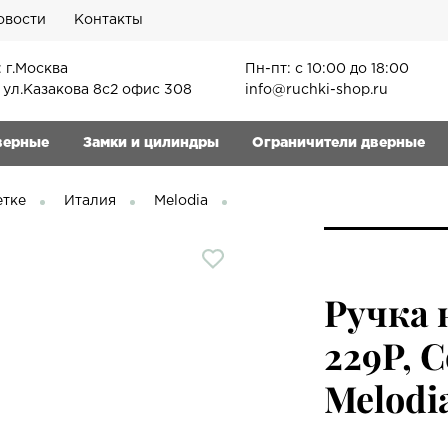
овости
Контакты
 г.Москва
Пн-пт: с 10:00 до 18:00
, ул.Казакова 8с2 офис 308
info@ruchki-shop.ru
верные
Замки и цилиндры
Ограничители дверные
етке
Италия
Melodia
Ручка 
229P, 
Melodi