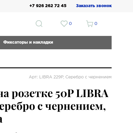
+7 926 262 72 45
Заказать звонок
0
0
Фиксаторы и накладки
Арт: LIBRA 229P, Серебро с чернением
на розетке 50P LIBRA
Серебро с чернением,
a