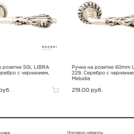
а розетке 50L LIBRA
Ручка на розетке 60mm 
еребро с чернением,
229, Серебро с чернение
Melodia
руб.
219.00 руб.
ручки
Договор оферты