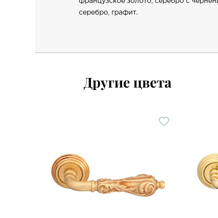
французское золото, серебро с чернен
серебро, графит.
Другие цвета