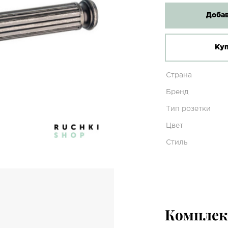
Добав
Куп
Страна
Бренд
Тип розетки
Цвет
Стиль
Компле