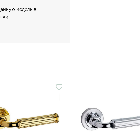
данную модель в
ов).