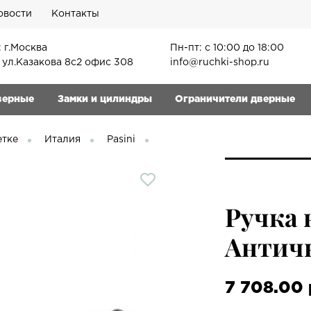
овости
Контакты
 г.Москва
Пн-пт: с 10:00 до 18:00
, ул.Казакова 8с2 офис 308
info@ruchki-shop.ru
верные
Замки и цилиндры
Ограничители дверные
етке
Италия
Pasini
Ручка 
Античн
7 708.00 