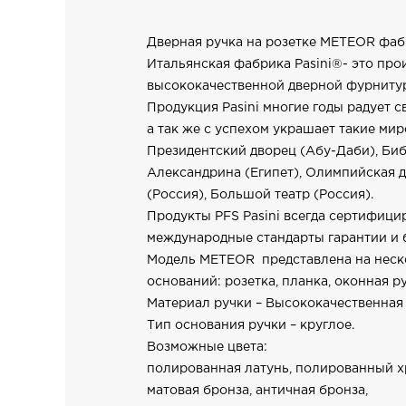
Дверная ручка на розетке METEOR фабр
Итальянская фабрика Pasini®- это про
высококачественной дверной фурнитуры
Продукция Pasini многие годы радует с
а так же с успехом украшает такие мир
Президентский дворец (Абу-Даби), Би
Александрина (Египет), Олимпийская д
(Россия), Большой театр (Россия).
Продукты PFS Pasini всегда сертифиц
международные стандарты гарантии и 
Модель METEOR представлена на неск
оснований: розетка, планка, оконная ру
Материал ручки – Высококачественная 
Тип основания ручки – круглое.
Возможные цвета:
полированная латунь, полированный х
матовая бронза, античная бронза,