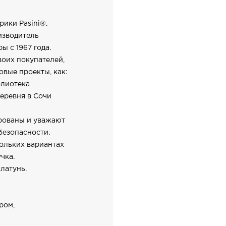
ики Pasini®.
изводитель
 c 1967 года.
воих покупателей,
овые проекты, как:
блиотека
еревня в Сочи
ированы и уважают
безопасности.
ольких вариантах
чка.
латунь.
ром,