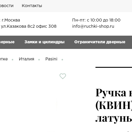
овости
Контакты
 г.Москва
Пн-пт: с 10:00 до 18:00
, ул.Казакова 8с2 офис 308
info@ruchki-shop.ru
верные
Замки и цилиндры
Ограничители дверные
етке
Италия
Pasini
Ручка 
(КВИН)
латунь,