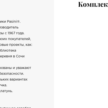
Компле
ки Pasini®.
изводитель
 c 1967 года.
воих покупателей,
овые проекты, как:
иблиотека
еревня в Сочи
ированы и уважают
безопасности.
ьких вариантах
чка.
латунь.