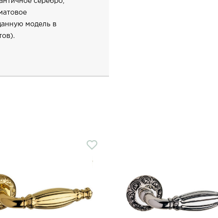
 античное серебро,
 матовое
данную модель в
ов).